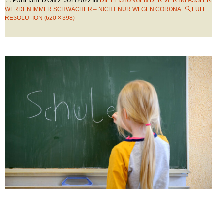
PUBLISHED ON
2. JULI 2022
IN
DIE LEISTUNGEN DER VIERTKLÄSSLER
WERDEN IMMER SCHWÄCHER – NICHT NUR WEGEN CORONA
FULL
RESOLUTION (620 × 398)