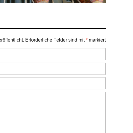
öffentlicht.
Erforderliche Felder sind mit
*
markiert