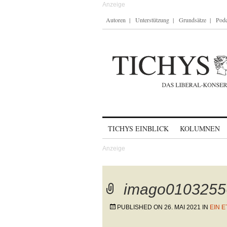
Autoren
Unterstützung
Grundsätze
Podc
Skip to content
TICHYS EINBLICK
KOLUMNEN
imago0103255
PUBLISHED ON
26. MAI 2021
IN
EIN 