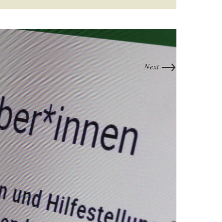
→
Next