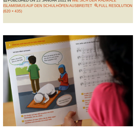
PUBLISHED ON
15. JANUAR 2022
IN
WIE SICH DER RADIKALE
ISLAMISMUS AUF DEN SCHULHÖFEN AUSBREITET
FULL RESOLUTION
(620 × 435)