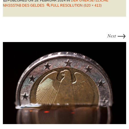
PUBLISHED ON
18. FEBRUAR 2024
IN
DER UNERSETZLICHE
MASSSTAB DES GELDES
FULL RESOLUTION (620 × 413)
→
Next