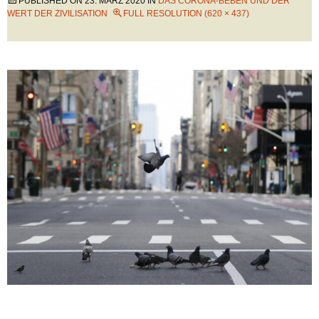
PUBLISHED ON
23. MÄRZ 2020
IN
DAS CORONA-BEBEN UND DER
WERT DER ZIVILISATION
FULL RESOLUTION (620 × 437)