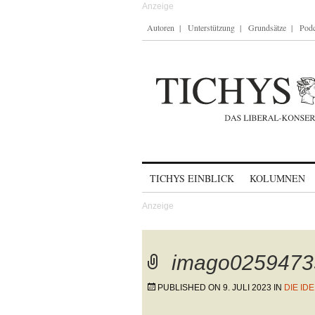
Autoren
Unterstützung
Grundsätze
Podc
Skip to content
TICHYS EINBLICK
KOLUMNEN
imago0259473
PUBLISHED ON
9. JULI 2023
IN
DIE ID