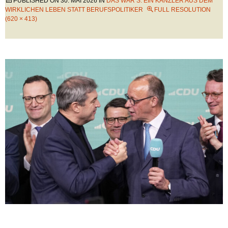
PUBLISHED ON
30. MAI 2026
IN
DAS WÄR’S: EIN KANZLER AUS DEM
WIRKLICHEN LEBEN STATT BERUFSPOLITIKER
FULL RESOLUTION
(620 × 413)