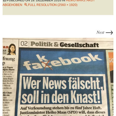
PUBLISHED ON
18. DEZEMBER 2016
IN
HEIKO MAAS: AKUT
ABGEHOBEN
FULL RESOLUTION (2560 × 1920)
→
Next