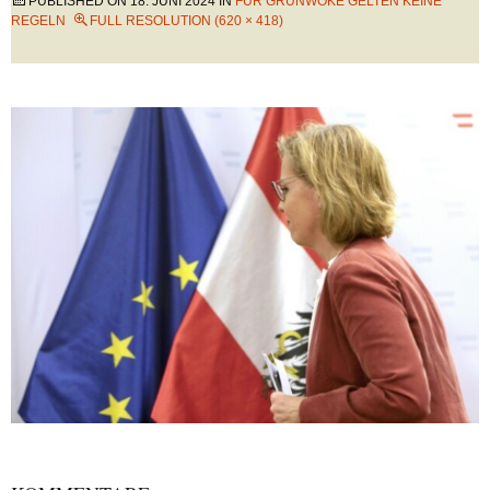
PUBLISHED ON
18. JUNI 2024
IN
FÜR GRÜNWOKE GELTEN KEINE
REGELN
FULL RESOLUTION (620 × 418)