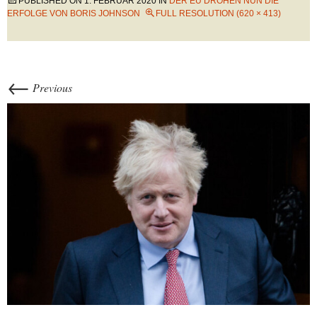
PUBLISHED ON
1. FEBRUAR 2020
IN
DER EU DROHEN NUN DIE
ERFOLGE VON BORIS JOHNSON
FULL RESOLUTION (620 × 413)
←
Previous