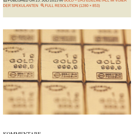
PUBLISHED ON
25. JULI 2015
IN
GOLD – DAS EDELMETALL IM VISIER
DER SPEKULANTEN
FULL RESOLUTION (1280 × 853)
KOMMENTARE