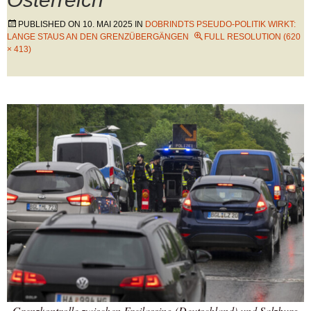
PUBLISHED ON
10. MAI 2025
IN
DOBRINDTS PSEUDO-POLITIK WIRKT:
LANGE STAUS AN DEN GRENZÜBERGÄNGEN
FULL RESOLUTION (620
× 413)
Grenzkontrolle zwischen Freilassing (Deutschland) und Salzburg