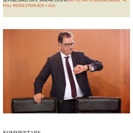
PUBLISHED ON
8. JANUAR 2019
IN
HÄTTE, HÄTTE BUNDESWEHR
FULL RESOLUTION (620 × 411)
KOMMENTARE