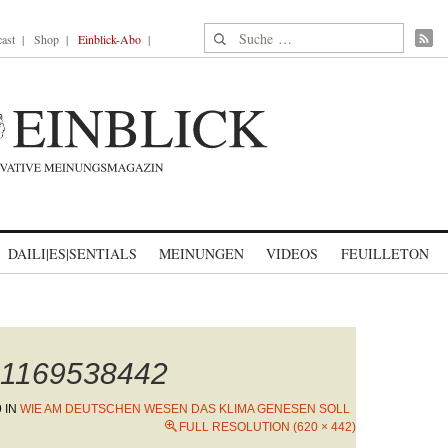
Suche nach:
ast
Shop
Einblick-Abo
DAILI|ES|SENTIALS
MEINUNGEN
VIDEOS
FEUILLETON
_1169538442
9
IN
WIE AM DEUTSCHEN WESEN DAS KLIMA GENESEN SOLL
FULL RESOLUTION (620 × 442)