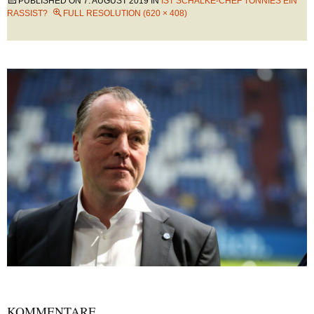
PUBLISHED ON
7. AUGUST 2019
IN
IST SCHALKE-CHEF TÖNNIES EIN
RASSIST?
FULL RESOLUTION (620 × 408)
KOMMENTARE