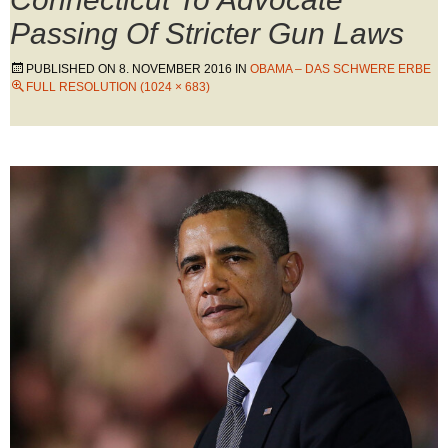
Passing Of Stricter Gun Laws
PUBLISHED ON
8. NOVEMBER 2016
IN
OBAMA – DAS SCHWERE ERBE
FULL RESOLUTION (1024 × 683)