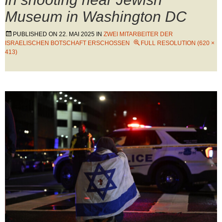
Museum in Washington DC
PUBLISHED ON
22. MAI 2025
IN
ZWEI MITARBEITER DER
ISRAELISCHEN BOTSCHAFT ERSCHOSSEN
FULL RESOLUTION (620 ×
413)