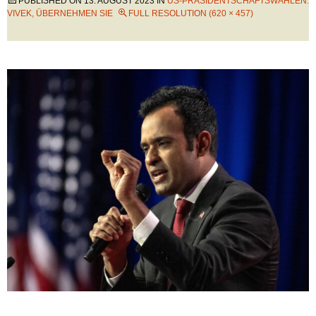
PUBLISHED ON
13. AUGUST 2023
IN
US-PRÄSIDENTSCHAFTSWAHLEN:
VIVEK, ÜBERNEHMEN SIE
FULL RESOLUTION (620 × 457)