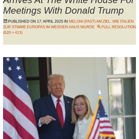
Meetings With Donald Trump
PUBLISHED ON
17. APRIL 2025
IN
MELONI (FAST) AM ZIEL: WIE ITALIEN
ZUR STIMME EUROPAS IM WEISSEN HAUS WURDE
FULL RESOLUTION
(620 × 413)