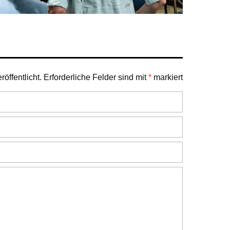
öffentlicht.
Erforderliche Felder sind mit
*
markiert