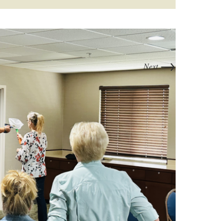
→
Next