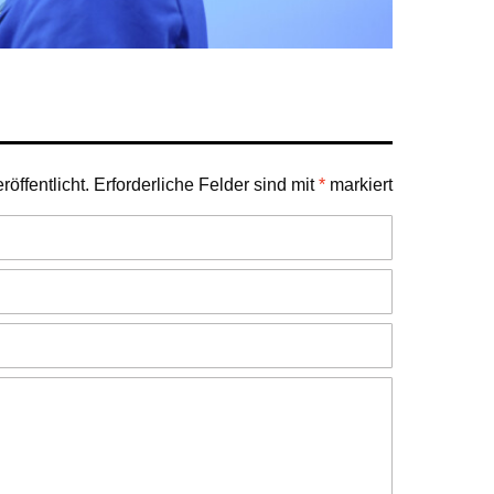
öffentlicht.
Erforderliche Felder sind mit
*
markiert