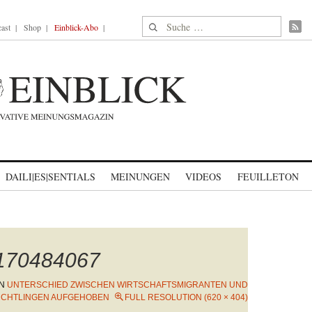
Suche nach:
ast
Shop
Einblick-Abo
DAILI|ES|SENTIALS
MEINUNGEN
VIDEOS
FEUILLETON
1170484067
IN
UNTERSCHIED ZWISCHEN WIRTSCHAFTSMIGRANTEN UND
ÜCHTLINGEN AUFGEHOBEN
FULL RESOLUTION (620 × 404)