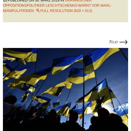
PUBLISHED ON
30. MÄRZ 2019
IN
UKRAINISCHER
OPPOSITIONSPOLITIKER LESCHTSCHENKO WARNT VOR WAHL-
MANIPULATIONEN
FULL RESOLUTION (620 × 413)
→
Next