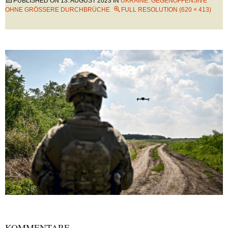
PUBLISHED ON
13. AUGUST 2023
IN
UKRAINE: GEGENOFFENSIVE
OHNE GRÖSSERE DURCHBRÜCHE
FULL RESOLUTION (620 × 413)
KOMMENTARE