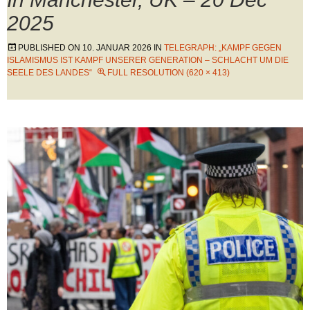
2025
PUBLISHED ON
10. JANUAR 2026
IN
TELEGRAPH: „KAMPF GEGEN
ISLAMISMUS IST KAMPF UNSERER GENERATION – SCHLACHT UM DIE
SEELE DES LANDES“
FULL RESOLUTION (620 × 413)