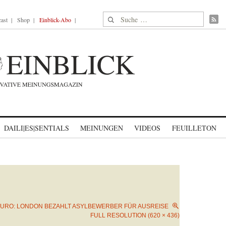
Suche nach:
ast
Shop
Einblick-Abo
DAILI|ES|SENTIALS
MEINUNGEN
VIDEOS
FEUILLETON
EURO: LONDON BEZAHLT ASYLBEWERBER FÜR AUSREISE
FULL RESOLUTION (620 × 436)