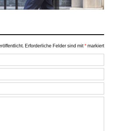
öffentlicht.
Erforderliche Felder sind mit
*
markiert