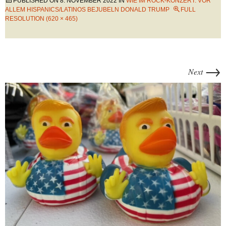
PUBLISHED ON
8. NOVEMBER 2022
IN
WIE IM ROCK-KONZERT: VOR
ALLEM HISPANICS/LATINOS BEJUBELN DONALD TRUMP
FULL
RESOLUTION (620 × 465)
→
Next