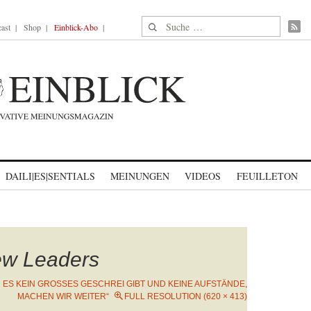
Suche nach:
ast
Shop
Einblick-Abo
DAILI|ES|SENTIALS
MEINUNGEN
VIDEOS
FEUILLETON
ew Leaders
 ES KEIN GROSSES GESCHREI GIBT UND KEINE AUFSTÄNDE, M
ACHEN WIR WEITER“
FULL RESOLUTION (620 × 413)