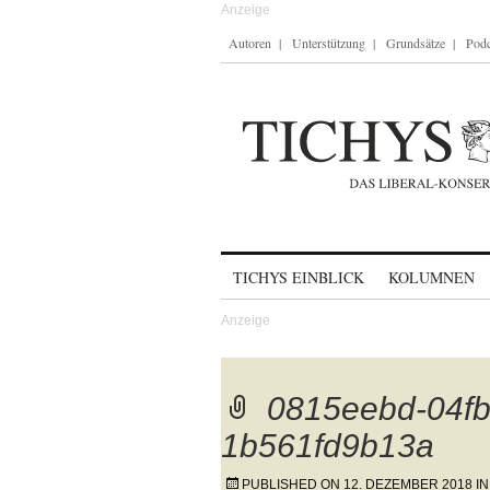
Autoren
Unterstützung
Grundsätze
Podc
Skip to content
TICHYS EINBLICK
KOLUMNEN
0815eebd-04fb
1b561fd9b13a
PUBLISHED ON
12. DEZEMBER 2018
I