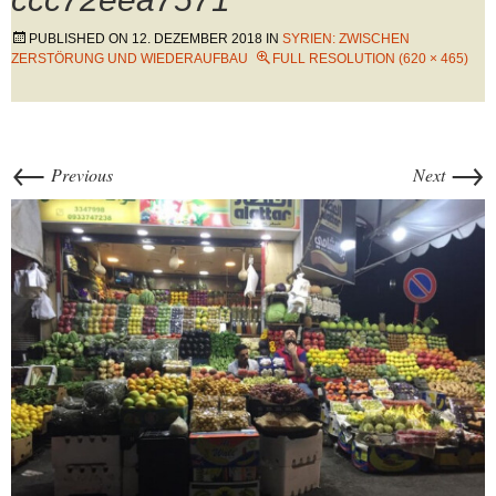
PUBLISHED ON
12. DEZEMBER 2018
IN
SYRIEN: ZWISCHEN
ZERSTÖRUNG UND WIEDERAUFBAU
FULL RESOLUTION (620 × 465)
←
→
Previous
Next