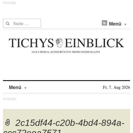
Suche nach:
Menü
Skip to content
Fr, 7. Aug 2026
Menü
2c15df44-c20b-4bd4-894a-
ccc72eea7571