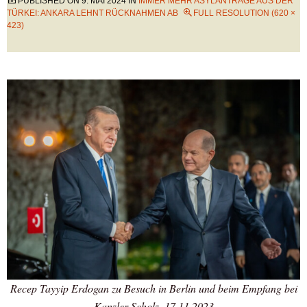
PUBLISHED ON
9. MAI 2024
IN
IMMER MEHR ASYLANTRÄGE AUS DER
TÜRKEI: ANKARA LEHNT RÜCKNAHMEN AB
FULL RESOLUTION (620 ×
423)
Recep Tayyip Erdogan zu Besuch in Berlin und beim Empfang bei
Kanzler Scholz, 17.11.2023