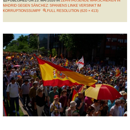
PUBLISHED ON
23. MAI 2026
IN
ZEHNTAUSENDE MARSCHIEREN IN
MADRID GEGEN SÁNCHEZ: SPANIENS LINKE VERSINKT IM
KORRUPTIONSSUMPF
FULL RESOLUTION (620 × 413)