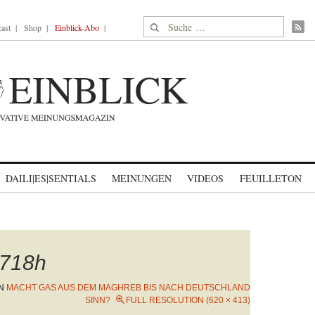
Suche nach:
ast
Shop
Einblick-Abo
DAILI|ES|SENTIALS
MEINUNGEN
VIDEOS
FEUILLETON
718h
N
MACHT GAS AUS DEM MAGHREB BIS NACH DEUTSCHLAND
SINN?
FULL RESOLUTION (620 × 413)