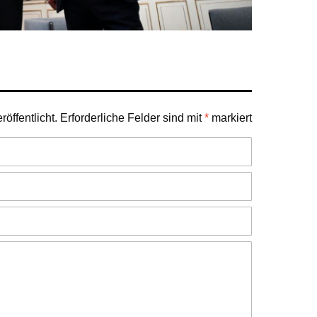
öffentlicht.
Erforderliche Felder sind mit
*
markiert