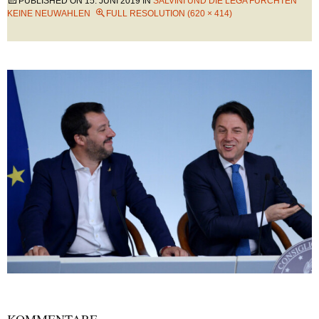
PUBLISHED ON
15. JUNI 2019
IN
SALVINI UND DIE LEGA FÜRCHTEN
KEINE NEUWAHLEN
FULL RESOLUTION (620 × 414)