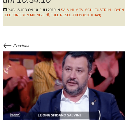
PUBLISHED ON
10. JULI 2019
IN
SALVINI IM TV: SCHLEUSER IN LIBYEN
TELEFONIEREN MIT NGO
FULL RESOLUTION (620 × 349)
←
Previous