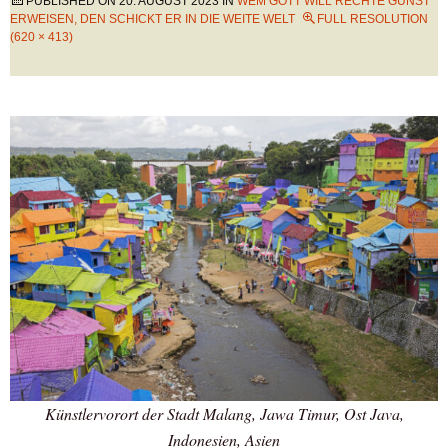
PUBLISHED ON
20. AUGUST 2023
IN
WEM GOTT WILL RECHTE GUNST
ERWEISEN, DEN SCHICKT ER IN DIE WEITE WELT
FULL RESOLUTION
(620 × 413)
Künstlervorort der Stadt Malang, Jawa Timur, Ost Java,
Indonesien, Asien