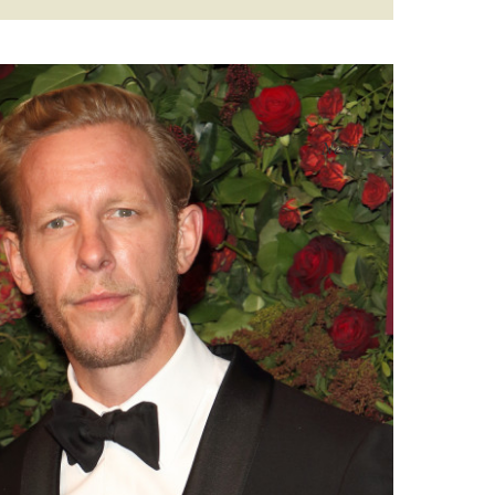
→
Next