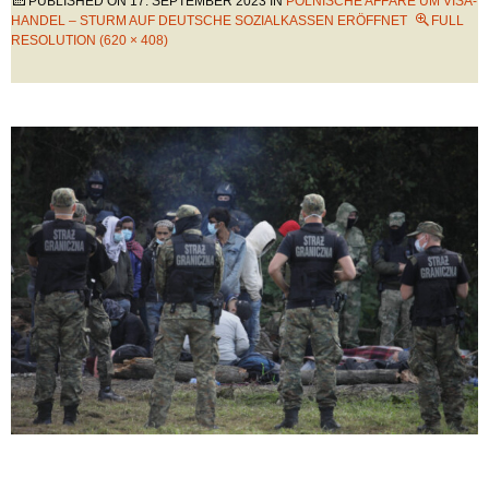
PUBLISHED ON
17. SEPTEMBER 2023
IN
POLNISCHE AFFÄRE UM VISA-
HANDEL – STURM AUF DEUTSCHE SOZIALKASSEN ERÖFFNET
FULL
RESOLUTION (620 × 408)