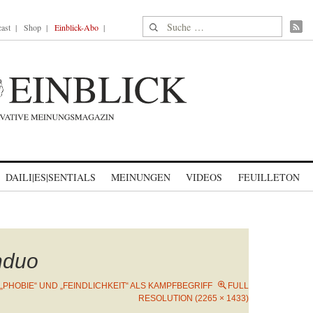
Suche nach:
ast
Shop
Einblick-Abo
DAILI|ES|SENTIALS
MEINUNGEN
VIDEOS
FEUILLETON
nduo
„PHOBIE“ UND „FEINDLICHKEIT“ ALS KAMPFBEGRIFF
FULL
RESOLUTION (2265 × 1433)