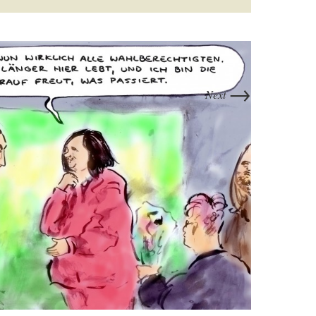
→
Next