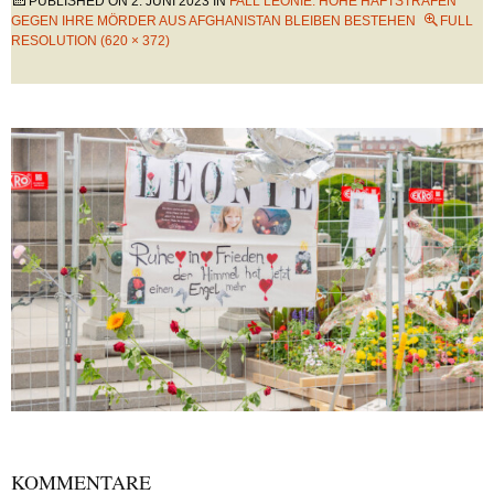
PUBLISHED ON
2. JUNI 2023
IN
FALL LEONIE: HOHE HAFTSTRAFEN
GEGEN IHRE MÖRDER AUS AFGHANISTAN BLEIBEN BESTEHEN
FULL
RESOLUTION (620 × 372)
KOMMENTARE