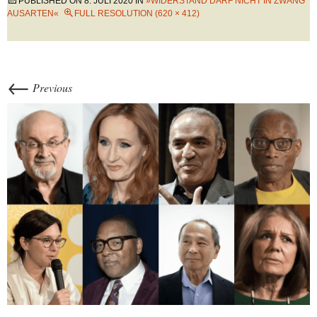
PUBLISHED ON
8. JULI 2020
IN
»WIDERSTAND DARF NICHT IN ZWANG
AUSARTEN«
FULL RESOLUTION (620 × 412)
←
Previous