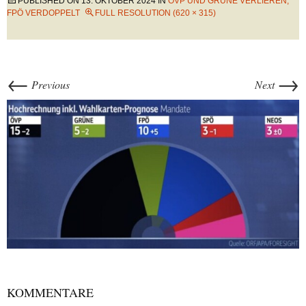
PUBLISHED ON
13. OKTOBER 2024
IN
ÖVP UND GRÜNE VERLIEREN,
FPÖ VERDOPPELT
FULL RESOLUTION (620 × 315)
←
→
Previous
Next
KOMMENTARE