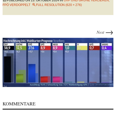
PUBLISHED ON
13. OKTOBER 2024
IN
ÖVP UND GRÜNE VERLIEREN,
FPÖ VERDOPPELT
FULL RESOLUTION (620 × 276)
→
Next
KOMMENTARE