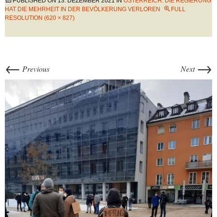
PUBLISHED ON
13. DEZEMBER 2021
IN
ÖSTERREICH: DIE REGIERUNG
HAT DIE MEHRHEIT IN DER BEVÖLKERUNG VERLOREN
FULL
RESOLUTION (620 × 827)
←
→
Previous
Next