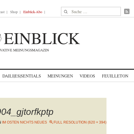
Suche nach:
ast
Shop
Einblick-Abo
DAILI|ES|SENTIALS
MEINUNGEN
VIDEOS
FEUILLETON
04_gjtorfkptp
N
IM OSTEN NICHTS NEUES
FULL RESOLUTION (620 × 394)