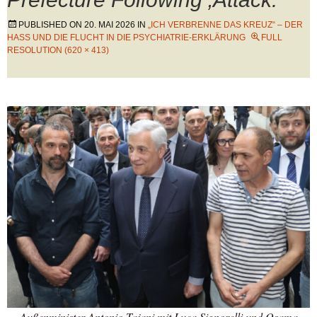
PUBLISHED ON
20. MAI 2026
IN
„ICH VERBRENNE DAS KREUZ“ – DER
HASS UND DIE FLUCHT IN DIE PSYCHIATRIE-ERKLÄRUNG
FULL
RESOLUTION (620 × 413)
Außenminister Antonio Tajani mit Luca Signorelli und Osama