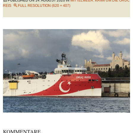
PUBLISHED ON
14. AUGUST 2020
IN
MITTELMEER: KRIMI UM DIE ORUC
REIS
FULL RESOLUTION (620 × 407)
KOMMENTARE