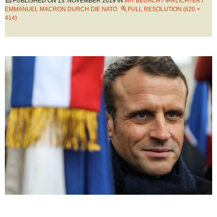
PUBLISHED ON
13. NOVEMBER 2019
IN
MIT BEDACHT IRRLICHTERT
EMMANUEL MACRON DURCH DIE NATO
FULL RESOLUTION (620 ×
414)